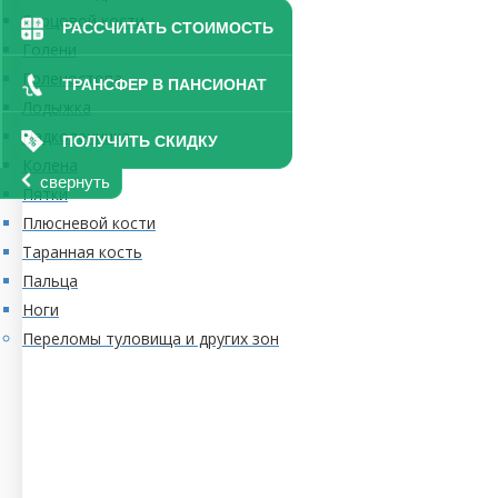
Берцовой кости
РАССЧИТАТЬ СТОИМОСТЬ
Голени
Голеностопа
ТРАНСФЕР В ПАНСИОНАТ
Лодыжка
Надколенника
ПОЛУЧИТЬ СКИДКУ
Колена
свернуть
Пятки
Плюсневой кости
Таранная кость
Пальца
Ноги
Переломы туловища и других зон