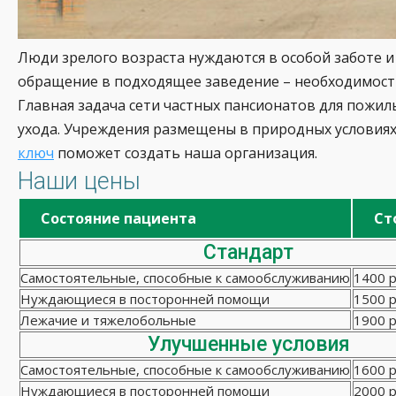
Люди зрелого возраста нуждаются в особой заботе и
обращение в подходящее заведение – необходимость
Главная задача сети частных пансионатов для пожи
ухода. Учреждения размещены в природных условиях
ключ
поможет создать наша организация.
Наши цены
Состояние пациента
Ст
Стандарт
Самостоятельные, способные к самообслуживанию
1400 р
Нуждающиеся в посторонней помощи
1500 р
Лежачие и тяжелобольные
1900 р
Улучшенные условия
Самостоятельные, способные к самообслуживанию
1600 р
Нуждающиеся в посторонней помощи
2000 р