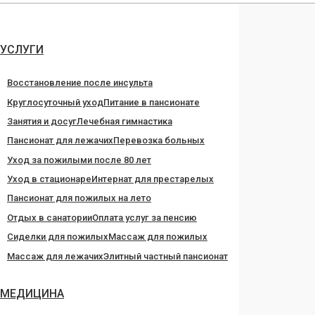
Перейти
к
содержанию
УСЛУГИ
Восстановление после инсульта
Круглосуточный уход
Питание в пансионате
Занятия и досуг
Лечебная гимнастика
Пансионат для лежачих
Перевозка больных
Уход за пожилыми после 80 лет
Уход в стационаре
Интернат для престарелых
Пансионат для пожилых на лето
Отдых в санатории
Оплата услуг за пенсию
Сиделки для пожилых
Массаж для пожилых
Массаж для лежачих
Элитный частный пансионат
МЕДИЦИНА