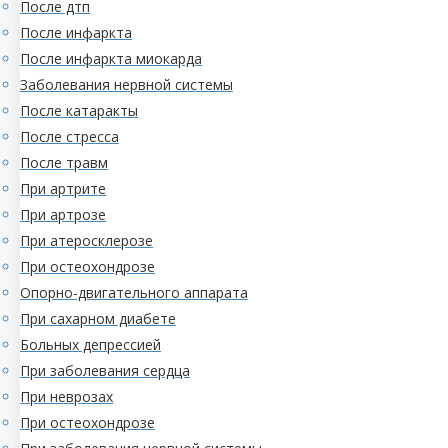
После дтп
После инфаркта
После инфаркта миокарда
Заболевания нервной системы
После катаракты
После стресса
После травм
При артрите
При артрозе
При атеросклерозе
При остеохондрозе
Опорно-двигательного аппарата
При сахарном диабете
Больных депрессией
При заболевания сердца
При неврозах
При остеохондрозе