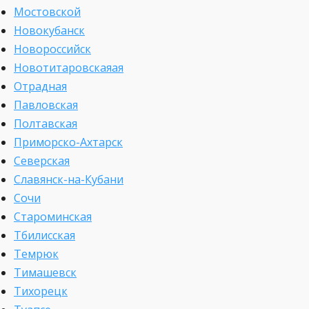
Мостовской
Новокубанск
Новороссийск
Новотитаровскаяая
Отрадная
Павловская
Полтавская
Приморско-Ахтарск
Северская
Славянск-на-Кубани
Сочи
Староминская
Тбилисская
Темрюк
Тимашевск
Тихорецк