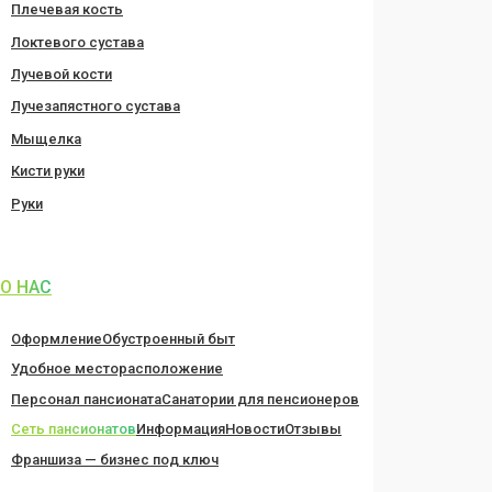
Плечевая кость
Локтевого сустава
Лучевой кости
Лучезапястного сустава
Мыщелка
Кисти руки
Руки
О НАС
Оформление
Обустроенный быт
Удобное месторасположение
Персонал пансионата
Санатории для пенсионеров
Сеть пансионатов
Информация
Новости
Отзывы
Франшиза — бизнес под ключ