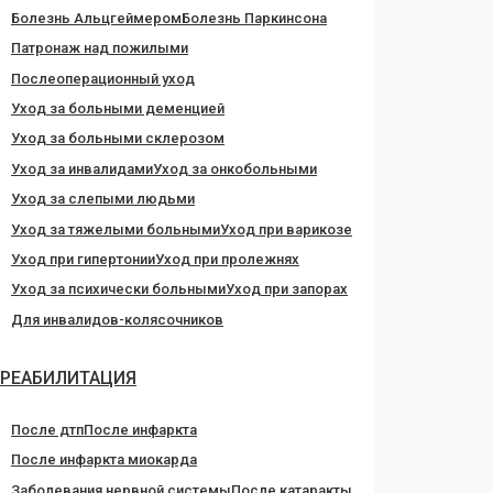
Болезнь Альцгеймером
Болезнь Паркинсона
Патронаж над пожилыми
Послеоперационный уход
Уход за больными деменцией
Уход за больными склерозом
Уход за инвалидами
Уход за онкобольными
Уход за слепыми людьми
Уход за тяжелыми больными
Уход при варикозе
Уход при гипертонии
Уход при пролежнях
Уход за психически больными
Уход при запорах
Для инвалидов-колясочников
РЕАБИЛИТАЦИЯ
После дтп
После инфаркта
После инфаркта миокарда
Заболевания нервной системы
После катаракты