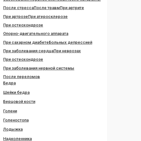
После стресса
После травм
При артрите
При артрозе
При атеросклерозе
При остеохондрозе
Опорно-двигательного аппарата
При сахарном диабете
Больных депрессией
При заболевания сердца
При неврозах
При остеохондрозе
При заболевания нервной системы
После переломов
Бедра
Шейки бедра
Берцовой кости
Голени
Голеностопа
Лодыжка
Надколенника